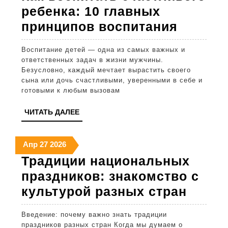
2026
2026
2026
ребенка: 10 главных
Как
принципов воспитания
воспит
Воспитание детей — одна из самых важных и
счастл
ответственных задач в жизни мужчины.
ребенк
Безусловно, каждый мечтает вырастить своего
сына или дочь счастливыми, уверенными в себе и
10
готовыми к любым вызовам
главны
ЧИТАТЬ
ЧИТАТЬ ДАЛЕЕ
принци
ДАЛЕЕ
воспит
27
27
27
Апр
27
2026
апреля
апреля
апреля
Традиции национальных
2026
2026
2026
праздников: знакомство с
Тради
культурой разных стран
нацио
Введение: почему важно знать традиции
празд
праздников разных стран Когда мы думаем о