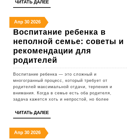
ЧИТАТЬ
ЧИТАТЬ ДАЛЕЕ
по-
ДАЛЕЕ
насто
30
30
30
Апр
30
2026
особ
апреля
апреля
апреля
Воспитание ребенка в
2026
2026
2026
неполной семье: советы и
рекомендации для
Воспитание
родителей
ребенка
Воспитание ребенка — это сложный и
в
многогранный процесс, который требует от
неполной
родителей максимальной отдачи, терпения и
внимания. Когда в семье есть оба родителя,
семье:
задача кажется хоть и непростой, но более
советы
ЧИТАТЬ
ЧИТАТЬ ДАЛЕЕ
и
ДАЛЕЕ
рекомендации
30
30
30
Апр
30
2026
для
апреля
апреля
апреля