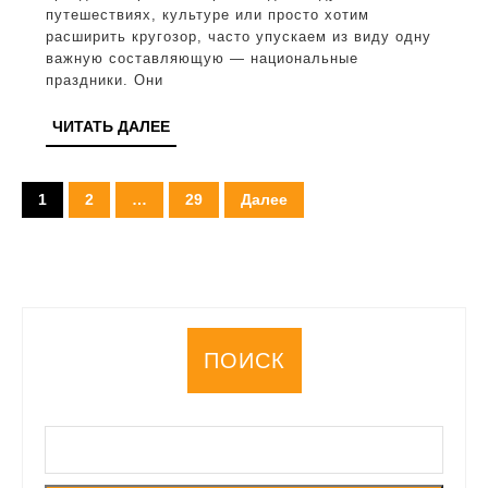
знако
путешествиях, культуре или просто хотим
расширить кругозор, часто упускаем из виду одну
с
важную составляющую — национальные
культ
праздники. Они
разны
ЧИТАТЬ
ЧИТАТЬ ДАЛЕЕ
стран
ДАЛЕЕ
Пагинация
1
2
…
29
Далее
записей
ПОИСК