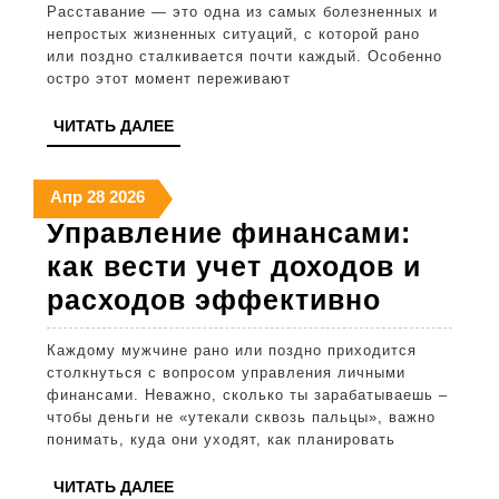
расставание
Расставание — это одна из самых болезненных и
и
непростых жизненных ситуаций, с которой рано
или поздно сталкивается почти каждый. Особенно
вернуть
остро этот момент переживают
радость
ЧИТАТЬ
ЧИТАТЬ ДАЛЕЕ
жизни:
ДАЛЕЕ
советы
28
28
28
Апр
28
2026
и
апреля
апреля
апреля
Управление финансами:
шаги
2026
2026
2026
как вести учет доходов и
Управл
расходов эффективно
финанс
Каждому мужчине рано или поздно приходится
как
столкнуться с вопросом управления личными
вести
финансами. Неважно, сколько ты зарабатываешь –
чтобы деньги не «утекали сквозь пальцы», важно
учет
понимать, куда они уходят, как планировать
доходо
ЧИТАТЬ
ЧИТАТЬ ДАЛЕЕ