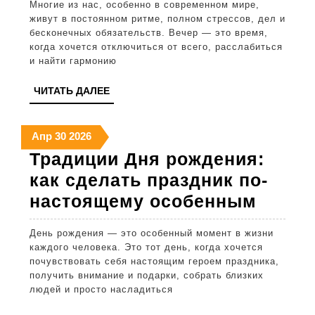
Многие из нас, особенно в современном мире,
сном:
живут в постоянном ритме, полном стрессов, дел и
как
бесконечных обязательств. Вечер — это время,
когда хочется отключиться от всего, расслабиться
привить
и найти гармонию
ребенку
ЧИТАТЬ
ЧИТАТЬ ДАЛЕЕ
любовь
ДАЛЕЕ
к
30
30
30
Апр
30
2026
книгам
апреля
апреля
апреля
Традиции Дня рождения:
легко
2026
2026
2026
как сделать праздник по-
и
Тради
настоящему особенным
просто
Дня
День рождения — это особенный момент в жизни
рожде
каждого человека. Это тот день, когда хочется
как
почувствовать себя настоящим героем праздника,
получить внимание и подарки, собрать близких
сдела
людей и просто насладиться
празд