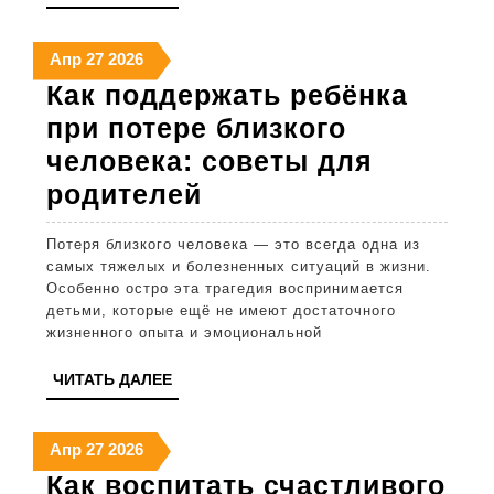
и
ДАЛЕЕ
расход
27
27
27
Апр
27
2026
эффект
апреля
апреля
апреля
Как поддержать ребёнка
2026
2026
2026
при потере близкого
человека: советы для
Как
родителей
поддержать
Потеря близкого человека — это всегда одна из
ребёнка
самых тяжелых и болезненных ситуаций в жизни.
при
Особенно остро эта трагедия воспринимается
детьми, которые ещё не имеют достаточного
потере
жизненного опыта и эмоциональной
близкого
ЧИТАТЬ
ЧИТАТЬ ДАЛЕЕ
человека:
ДАЛЕЕ
советы
27
27
27
Апр
27
2026
для
апреля
апреля
апреля
Как воспитать счастливого
родителей