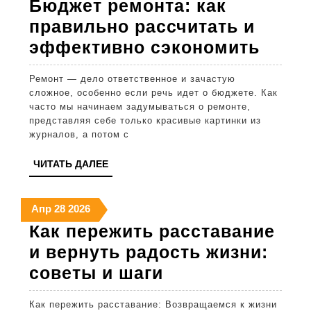
Бюджет ремонта: как
родителей
2026
2026
2026
правильно рассчитать и
Бюдж
эффективно сэкономить
ремон
Ремонт — дело ответственное и зачастую
как
сложное, особенно если речь идет о бюджете. Как
прав
часто мы начинаем задумываться о ремонте,
представляя себе только красивые картинки из
рассч
журналов, а потом с
и
ЧИТАТЬ
ЧИТАТЬ ДАЛЕЕ
эффе
ДАЛЕЕ
сэко
28
28
28
Апр
28
2026
апреля
апреля
апреля
Как пережить расставание
2026
2026
2026
и вернуть радость жизни:
Как
советы и шаги
пережить
Как пережить расставание: Возвращаемся к жизни