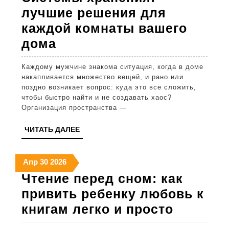
2026
2026
2026
лучшие решения для
каждой комнаты вашего
Системы
дома
хранения:
Каждому мужчине знакома ситуация, когда в доме
лучшие
накапливается множество вещей, и рано или
решения
поздно возникает вопрос: куда это все сложить,
чтобы быстро найти и не создавать хаос?
для
Организация пространства —
каждой
ЧИТАТЬ
ЧИТАТЬ ДАЛЕЕ
комнаты
ДАЛЕЕ
вашего
30
30
30
Апр
30
2026
дома
апреля
апреля
апреля
Чтение перед сном: как
2026
2026
2026
привить ребенку любовь к
Чтение
книгам легко и просто
перед