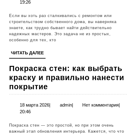
января
19:26
советы
2026
по
Если вы хоть раз сталкивались с ремонтом или
выбору
строительством собственного дома, вы наверняка
знаете, как трудно бывает найти действительно
надежных
надежных мастеров. Это задача не из простых,
мастеров
особенно для тех, кто
ЧИТАТЬ
ЧИТАТЬ ДАЛЕЕ
ДАЛЕЕ
Покраска стен: как выбрать
краску и правильно нанести
Покраска
покрытие
стен:
как
18
admin
18 марта 2026
|
admin
|
Нет комментария
|
марта
20:46
выбрать
2026
краску
Покраска стен — это простой, но при этом очень
и
важный этап обновления интерьера. Кажется, что что