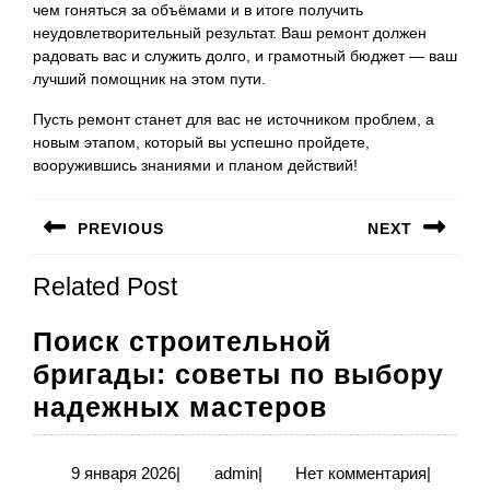
чем гоняться за объёмами и в итоге получить
неудовлетворительный результат. Ваш ремонт должен
радовать вас и служить долго, и грамотный бюджет — ваш
лучший помощник на этом пути.
Пусть ремонт станет для вас не источником проблем, а
новым этапом, который вы успешно пройдете,
вооружившись знаниями и планом действий!
Навигация
PREVIOUS
NEXT
по
Предыдущая
Следующая
записям
Related Post
запись:
запись:
Поиск строительной
бригады: советы по выбору
Поиск
надежных мастеров
строитель
бригады:
9
admin
9 января 2026
|
admin
|
Нет комментария
|