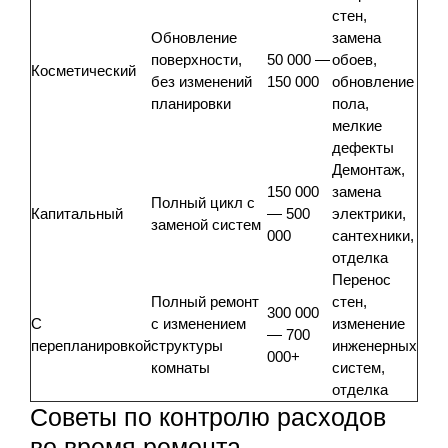
стен,
Обновление
замена
поверхности,
50 000 —
обоев,
Косметический
без изменений
150 000
обновление
планировки
пола,
мелкие
дефекты
Демонтаж,
150 000
замена
Полный цикл с
Капитальный
— 500
электрики,
заменой систем
000
сантехники,
отделка
Перенос
Полный ремонт
стен,
300 000
С
с изменением
изменение
— 700
перепланировкой
структуры
инженерных
000+
комнаты
систем,
отделка
Советы по контролю расходов
во время ремонта