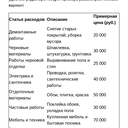
вариант.
Примерная
Статья расходов
Описание
цена (руб.)
Снятие старых
Демонтажные
покрытий, уборка
20 000
работы
мусора
Черновые
Шпаклевка,
30 000
материалы
штукатурка, грунтовка
Работы черновой
Выравнивание пола и
25 000
отделки
стен
Проводка, розетки,
Электрика и
сантехнические
40 000
сантехника
работы
Отделочные
Обои, плитка, краска
50 000
материалы
Поклейка обоев,
Чистовые работы
30 000
укладка пола
Купленная мебель и
Мебель и техника
70 000
бытовая техника