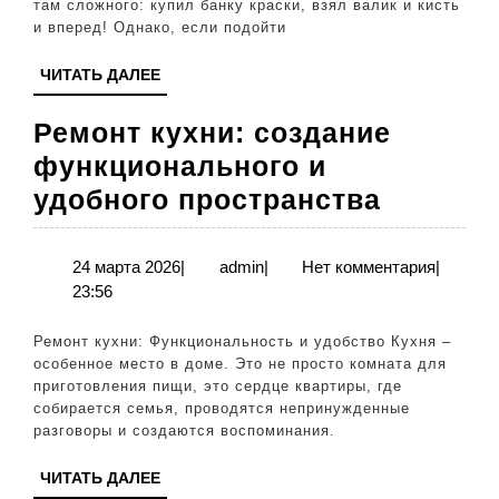
там сложного: купил банку краски, взял валик и кисть
правильно
и вперед! Однако, если подойти
нанести
ЧИТАТЬ
ЧИТАТЬ ДАЛЕЕ
покрытие
ДАЛЕЕ
Ремонт кухни: создание
функционального и
Ремонт
удобного пространства
кухни:
создан
24
admin
24 марта 2026
|
admin
|
Нет комментария
|
марта
23:56
функци
2026
и
Ремонт кухни: Функциональность и удобство Кухня –
удобног
особенное место в доме. Это не просто комната для
приготовления пищи, это сердце квартиры, где
простра
собирается семья, проводятся непринужденные
разговоры и создаются воспоминания.
ЧИТАТЬ
ЧИТАТЬ ДАЛЕЕ