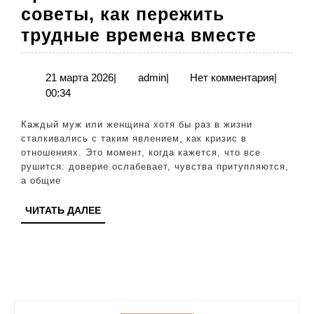
советы, как пережить
Кризи
трудные времена вместе
в
отнош
21
admin
21 марта 2026
|
admin
|
Нет комментария
|
марта
00:34
совет
2026
как
Каждый муж или женщина хотя бы раз в жизни
переж
сталкивались с таким явлением, как кризис в
отношениях. Это момент, когда кажется, что все
трудн
рушится: доверие ослабевает, чувства притупляются,
време
а общие
вмест
ЧИТАТЬ
ЧИТАТЬ ДАЛЕЕ
ДАЛЕЕ