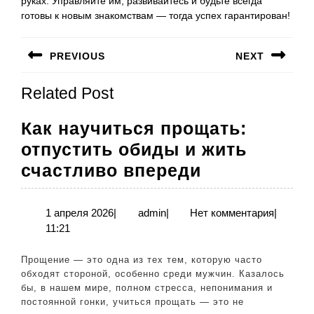
руках. Управляйте им, развивайтесь и будьте всегда
готовы к новым знакомствам — тогда успех гарантирован!
Навигация
PREVIOUS
NEXT
по
Предыдущая
Следующая
записям
Related Post
запись:
запись:
Как научиться прощать:
отпустить обиды и жить
Как
счастливо впереди
научиться
прощать:
1
admin
1 апреля 2026
|
admin
|
Нет комментария
|
апреля
11:21
отпустить
2026
обиды
Прощение — это одна из тех тем, которую часто
и
обходят стороной, особенно среди мужчин. Казалось
бы, в нашем мире, полном стресса, непонимания и
жить
постоянной гонки, учиться прощать — это не