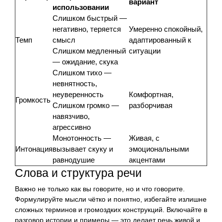
вариант
использовании
Слишком быстрый —
негативно, теряется
Умеренно спокойный,
Темп
смысл
адаптированный к
Слишком медленный
ситуации
— ожидание, скука
Слишком тихо —
невнятность,
неуверенность
Комфортная,
Громкость
Слишком громко —
разборчивая
навязчиво,
агрессивно
Монотонность —
Живая, с
Интонация
вызывает скуку и
эмоциональными
равнодушие
акцентами
Слова и структура речи
Важно не только как вы говорите, но и что говорите.
Формулируйте мысли чётко и понятно, избегайте излишне
сложных терминов и громоздких конструкций. Включайте в
разговор истории и примеры — это делает речь живой и