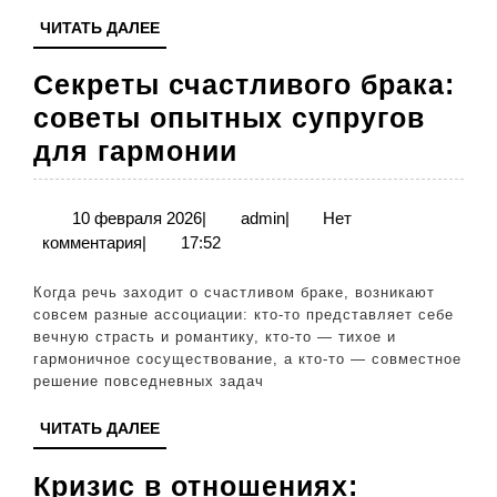
счастливо
ЧИТАТЬ
ЧИТАТЬ ДАЛЕЕ
впереди
ДАЛЕЕ
Секреты счастливого брака:
советы опытных супругов
Секреты
для гармонии
счастливого
брака:
10
admin
10 февраля 2026
|
admin
|
Нет
февраля
комментария
|
17:52
советы
2026
опытных
Когда речь заходит о счастливом браке, возникают
супругов
совсем разные ассоциации: кто-то представляет себе
вечную страсть и романтику, кто-то — тихое и
для
гармоничное сосуществование, а кто-то — совместное
гармонии
решение повседневных задач
ЧИТАТЬ
ЧИТАТЬ ДАЛЕЕ
ДАЛЕЕ
Кризис в отношениях: