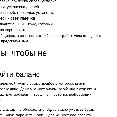
раска, поклейка обоев, укладка
тки, установка дверей
ена труб, проводки, установка
еток и светильников
лючительный штрих, который
но варьировать
ой цифры и исчерпывающий список работ. Если это сделать
 предсказуемым.
ы, чтобы не
айти баланс
 дилеммой: купить самые дешёвые материалы или
 посередине. Дешёвые материалы, особенно в отделке и
есколько месяцев — трещины, протечки, деформации.
ь.
е фасады не обязательно. Здесь важно уметь выбрать
ть, какие параметры важны для конкретного проекта.