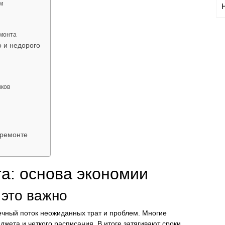
м
емонта
о и недорого
иков
 ремонте
а: основа экономии
это важно
ечный поток неожиданных трат и проблем. Многие
жета и четкого расписания. В итоге затягивают сроки,