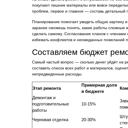
покупают лишние материалы или вовсе переделыв
проблем, первое и главное — составь детальный 
Планирование помогает увидеть общую картину и п
заранее сможешь понять, какие работы сложные и
сделать самому. Согласование планов с членами 
избежать конфликтов и неожиданных пожеланий п
Составляем бюджет рем
Самый частый вопрос — сколько денег уйдёт на ре
составить список всех работ и материалов, оцени
непредвиденные расходы.
Примерная доля
Этап ремонта
Ком
в бюджете
Демонтаж и
Зав
подготовительные
10-15%
пом
работы
Шту
Черновая отделка
20-30%
сте