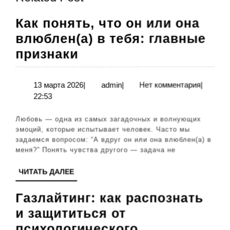
запись:
запись:
Как понять, что он или она
влюблен(а) в тебя: главные
Как
признаки
понять,
что
13
admin
13 марта 2026
|
admin
|
Нет комментария
|
марта
22:53
он
2026
или
Любовь — одна из самых загадочных и волнующих
она
эмоций, которые испытывает человек. Часто мы
задаемся вопросом: “А вдруг он или она влюблен(а) в
влюблен(а)
меня?” Понять чувства другого — задача не
в
ЧИТАТЬ
ЧИТАТЬ ДАЛЕЕ
тебя:
ДАЛЕЕ
главные
Газлайтинг: как распознать
признаки
и защититься от
психологического