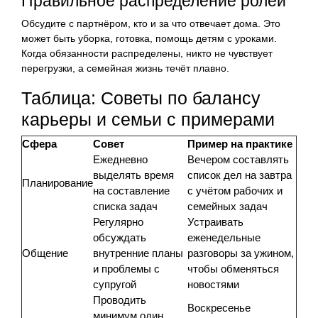
Правильное распределение ролей
Обсудите с партнёром, кто и за что отвечает дома. Это
может быть уборка, готовка, помощь детям с уроками.
Когда обязанности распределены, никто не чувствует
перегрузки, а семейная жизнь течёт плавно.
Таблица: Советы по балансу
карьеры и семьи с примерами
Сфера
Совет
Пример на практике
Ежедневно
Вечером составлять
выделять время
список дел на завтра
Планирование
на составление
с учётом рабочих и
списка задач
семейных задач
Регулярно
Устраивать
обсуждать
еженедельные
Общение
внутренние планы
разговоры за ужином,
и проблемы с
чтобы обменяться
супругой
новостями
Проводить
Воскресенье
минимум один