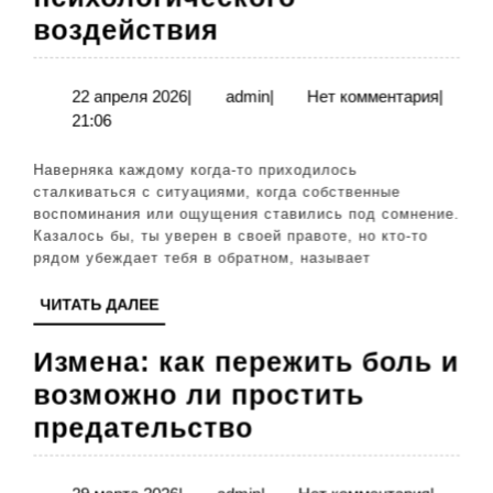
Газлайтинг:
воздействия
как
распознать
22
admin
22 апреля 2026
|
admin
|
Нет комментария
|
апреля
21:06
и
2026
защититься
Наверняка каждому когда-то приходилось
от
сталкиваться с ситуациями, когда собственные
воспоминания или ощущения ставились под сомнение.
психологического
Казалось бы, ты уверен в своей правоте, но кто-то
воздействия
рядом убеждает тебя в обратном, называет
ЧИТАТЬ
ЧИТАТЬ ДАЛЕЕ
ДАЛЕЕ
Измена: как пережить боль и
возможно ли простить
Измена:
предательство
как
пережить
29
admin