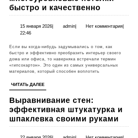
Гипсокар
быстро и качественно
Как
сделать
15
admin
15 января 2026
|
admin
|
Нет комментария
|
января
22:46
перегоро
2026
и
Если вы когда-нибудь задумывались о том, как
многоур
быстро и эффективно преобразить интерьер своего
дома или офиса, то наверняка встречали термин
потолки
«гипсокартон». Это один из самых универсальных
быстро
материалов, который способен воплотить
и
ЧИТАТЬ
ЧИТАТЬ ДАЛЕЕ
качестве
ДАЛЕЕ
Выравнивание стен:
эффективная штукатурка и
Выр
шпаклевка своими руками
стен
эфф
22
admin
22 января 2026
|
admin
|
Нет комментария
|