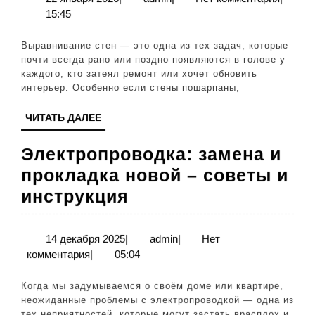
января
15:45
штук
2026
и
Выравнивание стен — это одна из тех задач, которые
шпак
почти всегда рано или поздно появляются в голове у
каждого, кто затеял ремонт или хочет обновить
сво
интерьер. Особенно если стены пошарпаны,
рука
ЧИТАТЬ
ЧИТАТЬ ДАЛЕЕ
ДАЛЕЕ
Электропроводка: замена и
прокладка новой – советы и
Электропроводка:
инструкция
замена
и
14
admin
14 декабря 2025
|
admin
|
Нет
декабря
комментария
|
05:04
прокладка
2025
новой
Когда мы задумываемся о своём доме или квартире,
–
неожиданные проблемы с электропроводкой — одна из
тех неприятностей, которые могут застать врасплох и