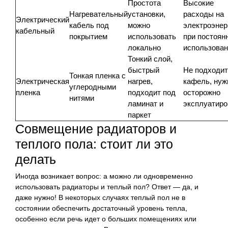
Простота
Высокие
Нагревательный
установки,
расходы на
Электрический
кабель под
можно
электроэнер
кабельный
покрытием
использовать
при постоян
локально
использован
Тонкий слой,
быстрый
Не подходит
Тонкая пленка с
Электрическая
нагрев,
кафель, нуж
углеродными
пленка
подходит под
осторожно
нитями
ламинат и
эксплуатиро
паркет
Совмещение радиаторов и
теплого пола: стоит ли это
делать
Иногда возникает вопрос: а можно ли одновременно
использовать радиаторы и теплый пол? Ответ — да, и
даже нужно! В некоторых случаях теплый пол не в
состоянии обеспечить достаточный уровень тепла,
особенно если речь идет о больших помещениях или