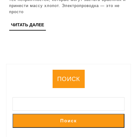
советы
принести массу хлопот. Электропроводка — это не
и
просто
инструкция
ЧИТАТЬ
ЧИТАТЬ ДАЛЕЕ
ДАЛЕЕ
ПОИСК
Поиск