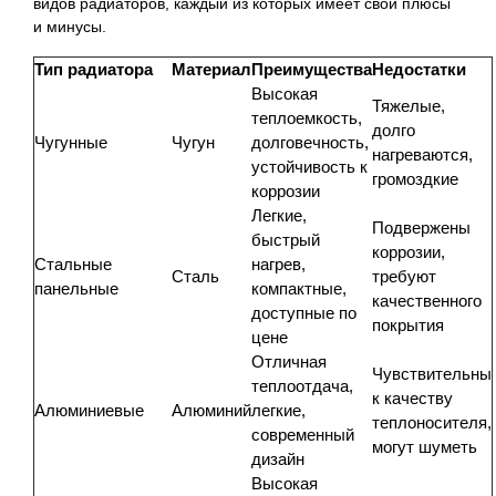
видов радиаторов, каждый из которых имеет свои плюсы
и минусы.
Тип радиатора
Материал
Преимущества
Недостатки
Высокая
Тяжелые,
теплоемкость,
долго
Чугунные
Чугун
долговечность,
нагреваются,
устойчивость к
громоздкие
коррозии
Легкие,
Подвержены
быстрый
коррозии,
Стальные
нагрев,
Сталь
требуют
панельные
компактные,
качественного
доступные по
покрытия
цене
Отличная
Чувствительны
теплоотдача,
к качеству
Алюминиевые
Алюминий
легкие,
теплоносителя,
современный
могут шуметь
дизайн
Высокая