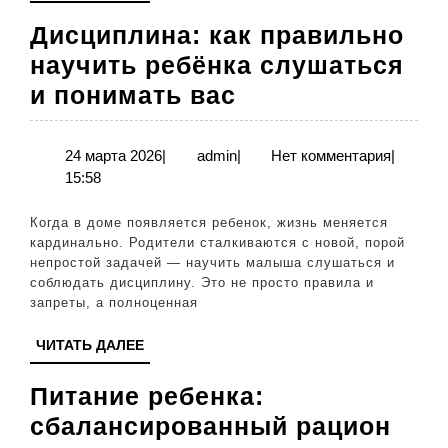
ДАЛЕЕ
Дисциплина: как правильно
научить ребёнка слушаться
Дисциплина:
и понимать вас
как
правильно
24
admin
24 марта 2026
|
admin
|
Нет комментария
|
марта
15:58
научить
2026
ребёнка
Когда в доме появляется ребенок, жизнь меняется
слушаться
кардинально. Родители сталкиваются с новой, порой
непростой задачей — научить малыша слушаться и
и
соблюдать дисциплину. Это не просто правила и
понимать
запреты, а полноценная
вас
ЧИТАТЬ
ЧИТАТЬ ДАЛЕЕ
ДАЛЕЕ
Питание ребенка:
сбалансированный рацион