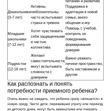
питанию и развитию
Активны,
Поддержка в
Дошкольники
любознательны,
адаптации в новой
(3-7 лет)
часто испытывают
семье, много
страхи и тревоги
общения и игр
Помощь с учебой,
Хотят чувствовать
Младшие
контроль за
себя защищенными
школьники
поведением,
и частью
(7-12 лет)
формирование
коллектива
доверия
Желают
Важно уважать
самостоятельности,
Подростки
личное пространство,
могут испытывать
(12-18 лет)
быть наставником и
сложности с
другом
доверием
Как распознать и понять
потребности приемного ребенка?
Очень важно не ожидать, что ребенок сразу «впишется» в
новую среду. Часто дети, пережившие утрату или переезд
из детского дома, могут быть замкнутыми или показать