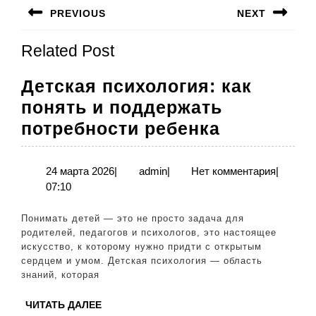
Навигация
PREVIOUS
NEXT
по
Предыдущая
Следующая
записям
Related Post
запись:
запись:
Детская психология: как
понять и поддержать
Детская
потребности ребенка
психологи
как
24
admin
24 марта 2026
|
admin
|
Нет комментария
|
марта
07:10
понять
2026
и
Понимать детей — это не просто задача для
поддержа
родителей, педагогов и психологов, это настоящее
искусство, к которому нужно придти с открытым
потребнос
сердцем и умом. Детская психология — область
ребенка
знаний, которая
ЧИТАТЬ
ЧИТАТЬ ДАЛЕЕ