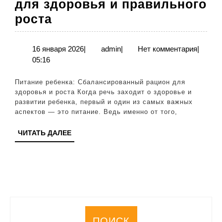
для здоровья и правильного
Питание
роста
ребенка:
сбалансированный
16
admin
16 января 2026
|
admin
|
Нет комментария
|
января
05:16
рацион
2026
для
Питание ребенка: Сбалансированный рацион для
здоровья
здоровья и роста Когда речь заходит о здоровье и
развитии ребенка, первый и один из самых важных
и
аспектов — это питание. Ведь именно от того,
правильного
ЧИТАТЬ
ЧИТАТЬ ДАЛЕЕ
роста
ДАЛЕЕ
ПОИСК