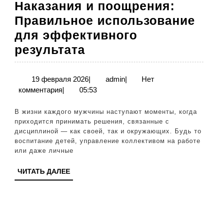
Наказания и поощрения:
Правильное использование
для эффективного
Наказания
результата
и
поощрения:
19
admin
19 февраля 2026
|
admin
|
Нет
февраля
комментария
|
05:53
Правильное
2026
использование
В жизни каждого мужчины наступают моменты, когда
для
приходится принимать решения, связанные с
дисциплиной — как своей, так и окружающих. Будь то
эффективного
воспитание детей, управление коллективом на работе
результата
или даже личные
ЧИТАТЬ
ЧИТАТЬ ДАЛЕЕ
ДАЛЕЕ