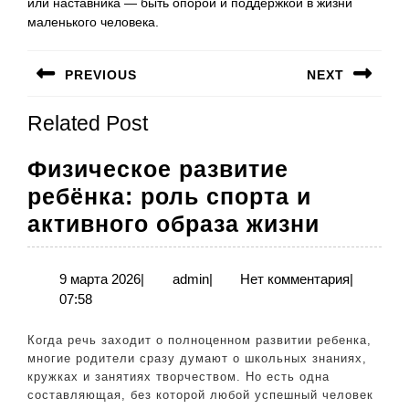
или наставника — быть опорой и поддержкой в жизни
маленького человека.
Навигация
PREVIOUS
NEXT
по
Предыдущая
Следующая
записям
Related Post
запись:
запись:
Физическое развитие
ребёнка: роль спорта и
Физиче
активного образа жизни
развит
ребёнк
9
admin
9 марта 2026
|
admin
|
Нет комментария
|
марта
07:58
роль
2026
спорта
Когда речь заходит о полноценном развитии ребенка,
и
многие родители сразу думают о школьных знаниях,
кружках и занятиях творчеством. Но есть одна
активн
составляющая, без которой любой успешный человек