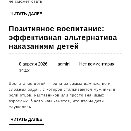
образа
не сможет стать
жизни
ЧИТАТЬ
ЧИТАТЬ ДАЛЕЕ
ДАЛЕЕ
Позитивное воспитание:
эффективная альтернатива
Позитивное
наказаниям детей
воспитание:
эффективна
8
admin
8 апреля 2026
|
admin
|
Нет комментария
|
апреля
14:02
альтернатив
2026
наказаниям
Воспитание детей — одна из самых важных, но и
детей
сложных задач, с которой сталкиваются мужчины в
роли отцов, наставников или просто значимых
взрослых. Часто нам кажется, что чтобы дети
слушались
ЧИТАТЬ
ЧИТАТЬ ДАЛЕЕ
ДАЛЕЕ