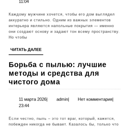
января
11:04
покрытиями:
2026
советы
Каждому мужчине хочется, чтобы его дом выглядел
по
аккуратно и стильно. Одним из важных элементов
интерьера являются напольные покрытия — именно
чистоте
они создают основу и задают тон всему пространству.
и
Но чтобы
сохранению
ЧИТАТЬ
ЧИТАТЬ ДАЛЕЕ
блеска
ДАЛЕЕ
Борьба с пылью: лучшие
методы и средства для
Борьба
чистого дома
с
пылью:
11
admin
11 марта 2026
|
admin
|
Нет комментария
|
марта
23:44
лучшие
2026
методы
Если честно, пыль – это тот враг, который, кажется,
и
побежден никогда не бывает. Казалось бы, только что