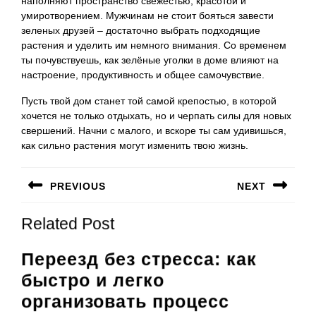
наполняют пространство свежестью, красотой и
умиротворением. Мужчинам не стоит бояться завести
зеленых друзей – достаточно выбрать подходящие
растения и уделить им немного внимания. Со временем
ты почувствуешь, как зелёные уголки в доме влияют на
настроение, продуктивность и общее самочувствие.
Пусть твой дом станет той самой крепостью, в которой
хочется не только отдыхать, но и черпать силы для новых
свершений. Начни с малого, и вскоре ты сам удивишься,
как сильно растения могут изменить твою жизнь.
Навигация
PREVIOUS
NEXT
по
Предыдущая
Следующая
записям
Related Post
запись:
запись:
Переезд без стресса: как
быстро и легко
Переезд
организовать процесс