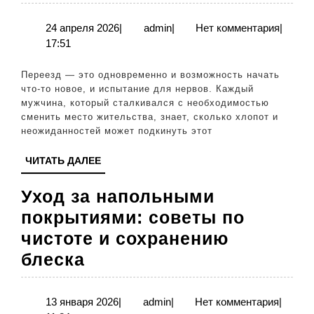
без
стресса:
24
admin
24 апреля 2026
|
admin
|
Нет комментария
|
апреля
17:51
как
2026
быстро
Переезд — это одновременно и возможность начать
и
что-то новое, и испытание для нервов. Каждый
мужчина, который сталкивался с необходимостью
легко
сменить место жительства, знает, сколько хлопот и
организо
неожиданностей может подкинуть этот
процесс
ЧИТАТЬ
ЧИТАТЬ ДАЛЕЕ
ДАЛЕЕ
Уход за напольными
покрытиями: советы по
чистоте и сохранению
Уход
блеска
за
напольными
13
admin
13 января 2026
|
admin
|
Нет комментария
|