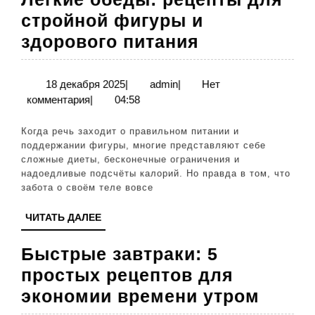
стройной фигуры и
Легкие
здорового питания
обеды:
рецепты
18
admin
18 декабря 2025
|
admin
|
Нет
декабря
комментария
|
04:58
для
2025
стройной
Когда речь заходит о правильном питании и
фигуры
поддержании фигуры, многие представляют себе
сложные диеты, бесконечные ограничения и
и
надоедливые подсчёты калорий. Но правда в том, что
здорового
забота о своём теле вовсе
питания
ЧИТАТЬ
ЧИТАТЬ ДАЛЕЕ
ДАЛЕЕ
Быстрые завтраки: 5
простых рецептов для
Быст
экономии времени утром