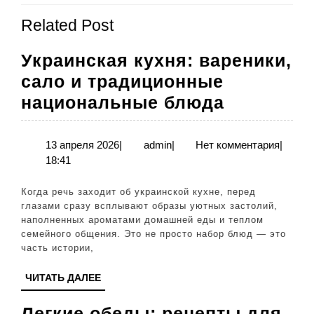
Предыдущая
Следующая
записям
Related Post
запись:
запись:
Украинская кухня: вареники,
сало и традиционные
Украинск
национальные блюда
кухня:
вареники
13
admin
13 апреля 2026
|
admin
|
Нет комментария
|
апреля
18:41
сало
2026
и
Когда речь заходит об украинской кухне, перед
традици
глазами сразу всплывают образы уютных застолий,
наполненных ароматами домашней еды и теплом
национа
семейного общения. Это не просто набор блюд — это
блюда
часть истории,
ЧИТАТЬ
ЧИТАТЬ ДАЛЕЕ
ДАЛЕЕ
Легкие обеды: рецепты для