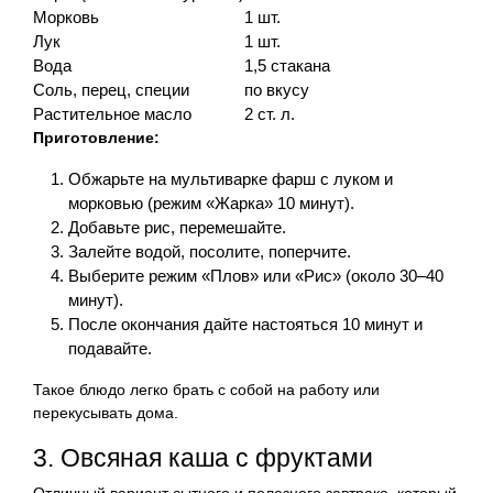
Морковь
1 шт.
Лук
1 шт.
Вода
1,5 стакана
Соль, перец, специи
по вкусу
Растительное масло
2 ст. л.
Приготовление:
Обжарьте на мультиварке фарш с луком и
морковью (режим «Жарка» 10 минут).
Добавьте рис, перемешайте.
Залейте водой, посолите, поперчите.
Выберите режим «Плов» или «Рис» (около 30–40
минут).
После окончания дайте настояться 10 минут и
подавайте.
Такое блюдо легко брать с собой на работу или
перекусывать дома.
3. Овсяная каша с фруктами
Отличный вариант сытного и полезного завтрака, который