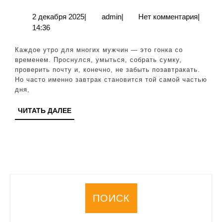
завтр
5
2
admin
2 декабря 2025
|
admin
|
Нет комментария
|
декабря
14:36
прос
2025
рецеп
Каждое утро для многих мужчин — это гонка со
для
временем. Проснулся, умыться, собрать сумку,
проверить почту и, конечно, не забыть позавтракать.
экон
Но часто именно завтрак становится той самой частью
врем
дня,
утром
ЧИТАТЬ
ЧИТАТЬ ДАЛЕЕ
ДАЛЕЕ
ПОИСК