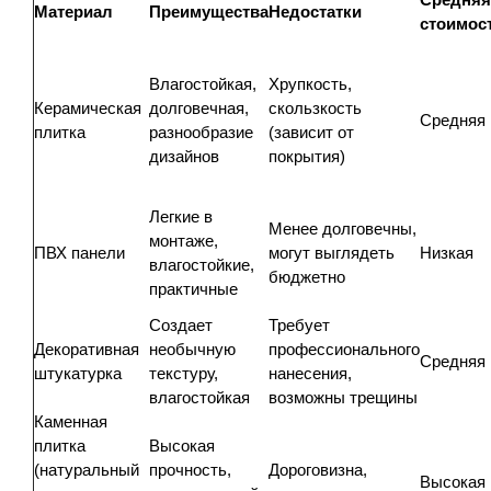
Материал
Преимущества
Недостатки
стоимос
Влагостойкая,
Хрупкость,
Керамическая
долговечная,
скользкость
Средняя
плитка
разнообразие
(зависит от
дизайнов
покрытия)
Легкие в
Менее долговечны,
монтаже,
ПВХ панели
могут выглядеть
Низкая
влагостойкие,
бюджетно
практичные
Создает
Требует
Декоративная
необычную
профессионального
Средняя
штукатурка
текстуру,
нанесения,
влагостойкая
возможны трещины
Каменная
плитка
Высокая
(натуральный
прочность,
Дороговизна,
Высокая