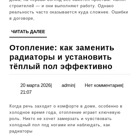
строителей — и они выполняют работу. Однако
важные
реальность часто оказывается куда сложнее. Ошибки
условия
в договоре,
для
ЧИТАТЬ
ЧИТАТЬ ДАЛЕЕ
защиты
ДАЛЕЕ
прав
Отопление: как заменить
радиаторы и установить
Отопл
тёплый пол эффективно
как
замен
20
admin
20 марта 2026
|
admin
|
Нет комментария
|
марта
21:07
радиа
2026
и
Когда речь заходит о комфорте в доме, особенно в
устан
холодное время года, отопление играет ключевую
роль. Никто не хочет замерзать и чувствовать
тёплы
холодный пол под ногами или наблюдать, как
пол
радиаторы