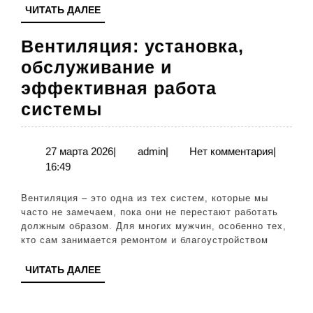
эффек
ЧИТАТЬ
ЧИТАТЬ ДАЛЕЕ
ДАЛЕЕ
Вентиляция: установка,
обслуживание и
эффективная работа
Вентиляция:
системы
установка,
обслуживание
27
admin
27 марта 2026
|
admin
|
Нет комментария
|
марта
16:49
и
2026
эффективная
Вентиляция – это одна из тех систем, которые мы
работа
часто не замечаем, пока они не перестают работать
должным образом. Для многих мужчин, особенно тех,
системы
кто сам занимается ремонтом и благоустройством
ЧИТАТЬ
ЧИТАТЬ ДАЛЕЕ
ДАЛЕЕ