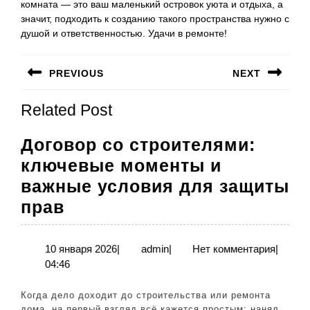
комната — это ваш маленький островок уюта и отдыха, а
значит, подходить к созданию такого пространства нужно с
душой и ответственностью. Удачи в ремонте!
Навигация
PREVIOUS
NEXT
по
Предыдущая
Следующая
записям
Related Post
запись:
запись:
Договор со строителями:
ключевые моменты и
важные условия для защиты
Договор
прав
со
строителями:
10
admin
10 января 2026
|
admin
|
Нет комментария
|
января
04:46
ключевые
2026
моменты
Когда дело доходит до строительства или ремонта
и
дома, на первый взгляд всё кажется простым: нанял