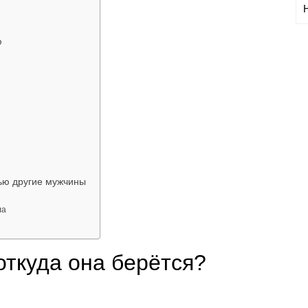
ю
тью другие мужчины
ла
откуда она берётся?