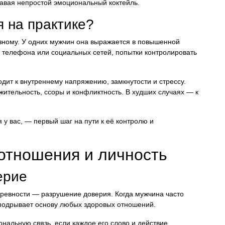
давая непростой эмоциональный коктейль.
я на практике?
азному. У одних мужчин она выражается в повышенной
 телефона или социальных сетей, попытки контролировать
одит к внутреннему напряжению, замкнутости и стрессу.
жительность, ссоры и конфликтность. В худших случаях — к
 у вас, — первый шаг на пути к её контролю и
отношения и личность
ерие
ревности — разрушение доверия. Когда мужчина часто
 подрывает основу любых здоровых отношений.
нальную связь, если каждое его слово и действие