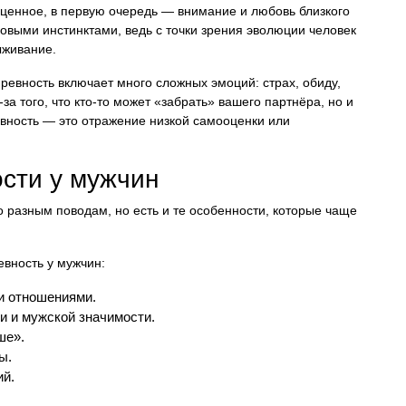
о ценное, в первую очередь — внимание и любовь близкого
зовыми инстинктами, ведь с точки зрения эволюции человек
ыживание.
 ревность включает много сложных эмоций: страх, обиду,
за того, что кто-то может «забрать» вашего партнёра, но и
евность — это отражение низкой самооценки или
сти у мужчин
 разным поводам, но есть и те особенности, которые чаще
евность у мужчин:
и отношениями.
и и мужской значимости.
ше».
ы.
ий.