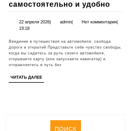
Путе
самостоятельно и удобно
на
авто
22
admin
22 апреля 2026
|
admin
|
Нет комментария
|
апреля
19:18
как
2026
иссл
Введение в путешествия на автомобиле: свобода
стра
дороги и открытий Представьте себе чувство свободы,
когда вы садитесь за руль своего автомобиля,
само
открываете карту (или запускаете навигатор) и
и
отправляетесь в путь без
удоб
ЧИТАТЬ
ЧИТАТЬ ДАЛЕЕ
ДАЛЕЕ
ПОИСК