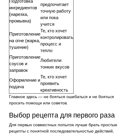
Подготовка
предпочитает
ингредиентов
точную работу
(нарезка,
или пока
промывка)
учится
Те, кто хочет
Приготовление
контролировать
на огне (жарка,
процесс и
тушение)
тепло
Приготовление
Любители
соусов и
тонких вкусов
заправок
Те, кто хочет
Оформление и
проявить
подача
креативность
Главное здесь — не бояться ошибаться и не бояться
просить помощи или советов.
Выбор рецепта для первого раза
Для первых совместных попыток лучше брать простые
рецепты с понятной последовательностью действий,