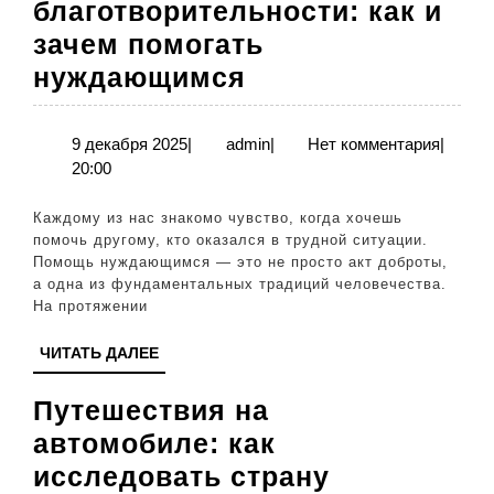
просто
благотворительности: как и
зачем помогать
Традиции
нуждающимся
благотворительн
как
9
admin
9 декабря 2025
|
admin
|
Нет комментария
|
декабря
20:00
и
2025
зачем
Каждому из нас знакомо чувство, когда хочешь
помогать
помочь другому, кто оказался в трудной ситуации.
Помощь нуждающимся — это не просто акт доброты,
нуждающимся
а одна из фундаментальных традиций человечества.
На протяжении
ЧИТАТЬ
ЧИТАТЬ ДАЛЕЕ
ДАЛЕЕ
Путешествия на
автомобиле: как
исследовать страну