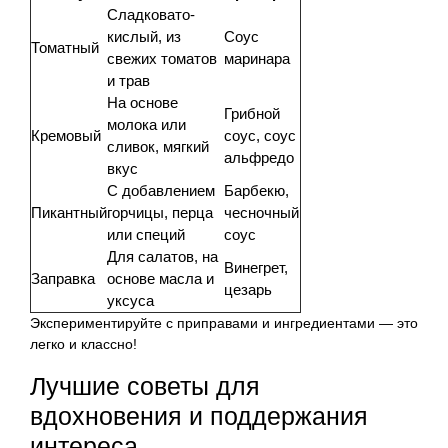
Сладковато-
кислый, из
Соус
Томатный
свежих томатов
маринара
и трав
На основе
Грибной
молока или
Кремовый
соус, соус
сливок, мягкий
альфредо
вкус
С добавлением
Барбекю,
Пикантный
горчицы, перца
чесночный
или специй
соус
Для салатов, на
Винегрет,
Заправка
основе масла и
цезарь
уксуса
Экспериментируйте с приправами и ингредиентами — это
легко и классно!
Лучшие советы для
вдохновения и поддержания
интереса