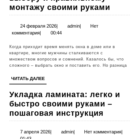
Устано
монтажу своими руками
окон:
совет
24
admin
24 февраля 2026
|
admin
|
Нет
февраля
комментария
|
00:44
по
2026
выбор
Когда приходит время менять окна в доме или в
и
квартире, многие мужчины сталкиваются с
множеством вопросов и сомнений. Казалось бы, что
прави
сложного – выбрать окно и поставить его. Но разница
монта
ЧИТАТЬ
ЧИТАТЬ ДАЛЕЕ
своим
ДАЛЕЕ
рукам
Укладка ламината: легко и
быстро своими руками –
Укладка
пошаговая инструкция
ламинат
легко
7
admin
7 апреля 2026
|
admin
|
Нет комментария
|
апреля
01:43