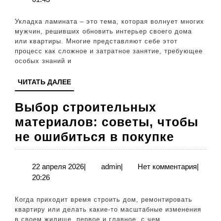
и
2026
быстро
Укладка ламината – это тема, которая волнует многих
своими
мужчин, решивших обновить интерьер своего дома
или квартиры. Многие представляют себе этот
руками
процесс как сложное и затратное занятие, требующее
–
особых знаний и
пошагов
ЧИТАТЬ
ЧИТАТЬ ДАЛЕЕ
инструк
ДАЛЕЕ
Выбор строительных
материалов: советы, чтобы
Выбор
не ошибиться в покупке
строит
матери
22
admin
22 апреля 2026
|
admin
|
Нет комментария
|
апреля
20:26
советы
2026
чтобы
Когда приходит время строить дом, ремонтировать
не
квартиру или делать какие-то масштабные изменения
в своем жилище, первое и главное, с чем