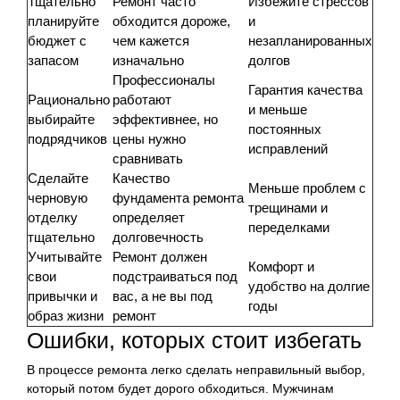
Тщательно
Ремонт часто
Избежите стрессов
планируйте
обходится дороже,
и
бюджет с
чем кажется
незапланированных
запасом
изначально
долгов
Профессионалы
Гарантия качества
Рационально
работают
и меньше
выбирайте
эффективнее, но
постоянных
подрядчиков
цены нужно
исправлений
сравнивать
Сделайте
Качество
Меньше проблем с
черновую
фундамента ремонта
трещинами и
отделку
определяет
переделками
тщательно
долговечность
Учитывайте
Ремонт должен
Комфорт и
свои
подстраиваться под
удобство на долгие
привычки и
вас, а не вы под
годы
образ жизни
ремонт
Ошибки, которых стоит избегать
В процессе ремонта легко сделать неправильный выбор,
который потом будет дорого обходиться. Мужчинам