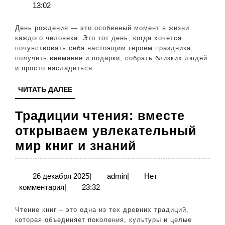
апреля
13:02
как
2026
сделат
День рождения — это особенный момент в жизни
праздн
каждого человека. Это тот день, когда хочется
почувствовать себя настоящим героем праздника,
по-
получить внимание и подарки, собрать близких людей
насто
и просто насладиться
особе
ЧИТАТЬ
ЧИТАТЬ ДАЛЕЕ
ДАЛЕЕ
Традиции чтения: вместе
открываем увлекательный
Традиции
мир книг и знаний
чтения:
вместе
26
admin
26 декабря 2025
|
admin
|
Нет
декабря
комментария
|
23:32
открываем
2025
увлекательн
Чтение книг – это одна из тех древних традиций,
мир
которая объединяет поколения, культуры и целые