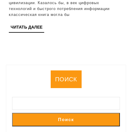
цивилизации. Казалось бы, в век цифровых
книг
технологий и быстрого потребления информации
и
классическая книга могла бы
знаний
ЧИТАТЬ
ЧИТАТЬ ДАЛЕЕ
ДАЛЕЕ
ПОИСК
Поиск