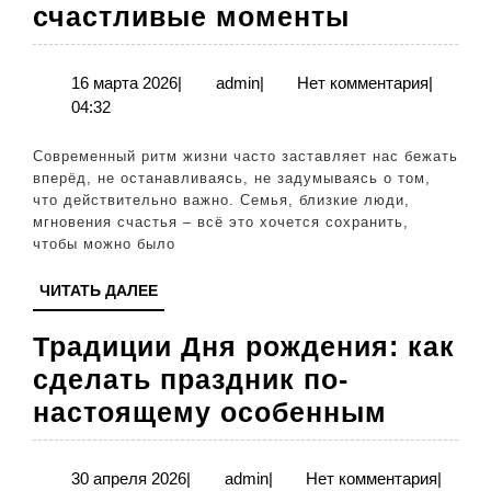
Семейны
счастливые моменты
фотоаль
Сохраня
16
admin
16 марта 2026
|
admin
|
Нет комментария
|
марта
04:32
и
2026
вспомин
Современный ритм жизни часто заставляет нас бежать
счастлив
вперёд, не останавливаясь, не задумываясь о том,
что действительно важно. Семья, близкие люди,
моменты
мгновения счастья – всё это хочется сохранить,
чтобы можно было
ЧИТАТЬ
ЧИТАТЬ ДАЛЕЕ
ДАЛЕЕ
Традиции Дня рождения: как
сделать праздник по-
Традиц
настоящему особенным
Дня
рожден
30
admin
30 апреля 2026
|
admin
|
Нет комментария
|