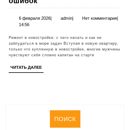
Ремонт
ошибок
в
новостройке:
6
admin
6 февраля 2026
|
admin
|
Нет комментария
|
февраля
14:56
с
2026
чего
Ремонт в новостройке: с чего начать и как не
начать
заблудиться в море задач Вступая в новую квартиру,
только что купленную в новостройке, многие мужчины
и
чувствуют себя словно капитан на старте
как
ЧИТАТЬ
ЧИТАТЬ ДАЛЕЕ
избежать
ДАЛЕЕ
ошибок
ПОИСК