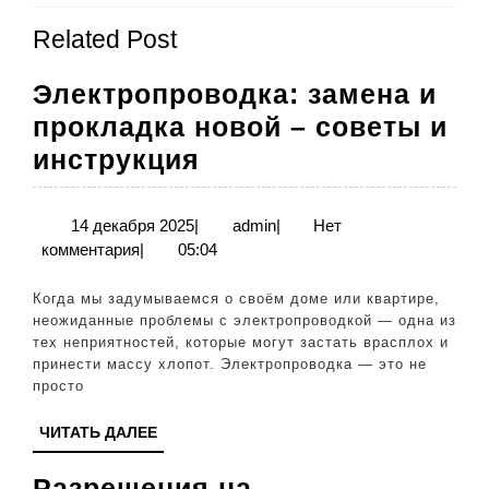
Предыдущая
Следующая
записям
Related Post
запись:
запись:
Электропроводка: замена и
прокладка новой – советы и
Электропроводка:
инструкция
замена
и
14
admin
14 декабря 2025
|
admin
|
Нет
декабря
комментария
|
05:04
прокладка
2025
новой
Когда мы задумываемся о своём доме или квартире,
–
неожиданные проблемы с электропроводкой — одна из
тех неприятностей, которые могут застать врасплох и
советы
принести массу хлопот. Электропроводка — это не
и
просто
инструкция
ЧИТАТЬ
ЧИТАТЬ ДАЛЕЕ
ДАЛЕЕ
Разрешения на