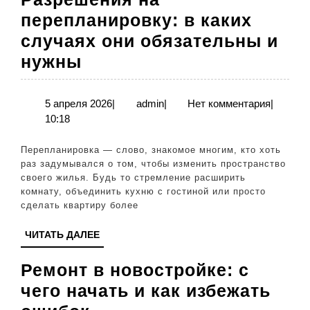
перепланировку: в каких
случаях они обязательны и
Разрешения
нужны
на
перепланировку:
5
admin
5 апреля 2026
|
admin
|
Нет комментария
|
апреля
10:18
в
2026
каких
Перепланировка — слово, знакомое многим, кто хоть
случаях
раз задумывался о том, чтобы изменить пространство
своего жилья. Будь то стремление расширить
они
комнату, объединить кухню с гостиной или просто
обязательны
сделать квартиру более
и
ЧИТАТЬ
ЧИТАТЬ ДАЛЕЕ
нужны
ДАЛЕЕ
Ремонт в новостройке: с
чего начать и как избежать