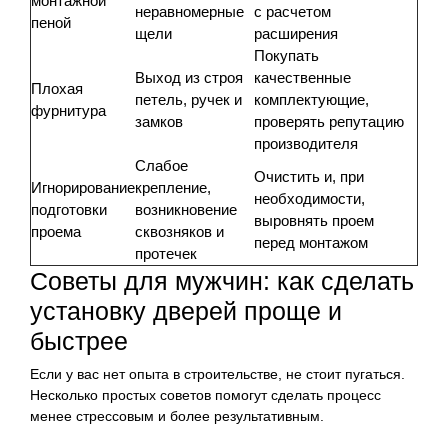
монтажной
неравномерные
с расчетом
пеной
щели
расширения
Покупать
Выход из строя
качественные
Плохая
петель, ручек и
комплектующие,
фурнитура
замков
проверять репутацию
производителя
Слабое
Очистить и, при
Игнорирование
крепление,
необходимости,
подготовки
возникновение
выровнять проем
проема
сквозняков и
перед монтажом
протечек
Советы для мужчин: как сделать
установку дверей проще и
быстрее
Если у вас нет опыта в строительстве, не стоит пугаться.
Несколько простых советов помогут сделать процесс
менее стрессовым и более результативным.