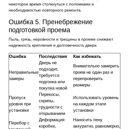
некоторое время столкнуться с поломками и
необходимостью повторного ремонта.
Ошибка 5. Пренебрежение
подготовкой проема
Пыль, грязь, неровности и трещины в проеме снижают
надежность крепления и долговечность двери.
Ошибка
Последствия
Как избежать
Дверь не
Внимательно замерить
подходит,
Неправильные
проем не один раз и
требуется
замеры
перепроверить
подгонка или
размеры
покупка новой
Перекосы,
Пропуск
Использовать уровень
скрипы,
уровня при
на каждом этапе
трудности с
установке
установки
открыванием
Деформация
Наносить пену
Перебор с
коробки,
аккуратно, равномерно,