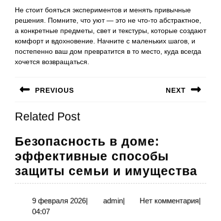
Не стоит бояться экспериментов и менять привычные
решения. Помните, что уют — это не что-то абстрактное,
а конкретные предметы, свет и текстуры, которые создают
комфорт и вдохновение. Начните с маленьких шагов, и
постепенно ваш дом превратится в то место, куда всегда
хочется возвращаться.
Навигация
PREVIOUS
NEXT
по
Предыдущая
Следующая
записям
Related Post
запись:
запись:
Безопасность в доме:
эффективные способы
Без
защиты семьи и имущества
в
дом
9
admin
9 февраля 2026
|
admin
|
Нет комментария
|
февраля
04:07
эф