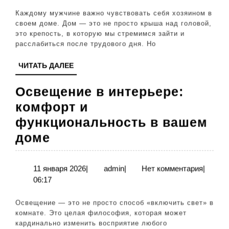
2026
сп
Каждому мужчине важно чувствовать себя хозяином в
за
своем доме. Дом — это не просто крыша над головой,
это крепость, в которую мы стремимся зайти и
се
расслабиться после трудового дня. Но
и
ЧИТАТЬ
ЧИТАТЬ ДАЛЕЕ
иму
ДАЛЕЕ
Освещение в интерьере:
комфорт и
функциональность в вашем
Освещение
доме
в
интерьере:
11
admin
11 января 2026
|
admin
|
Нет комментария
|
января
06:17
комфорт
2026
и
Освещение — это не просто способ «включить свет» в
функциональность
комнате. Это целая философия, которая может
кардинально изменить восприятие любого