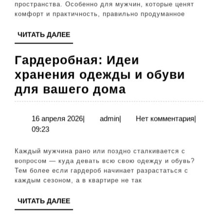
в
пространства. Особенно для мужчин, которые ценят
вашем
комфорт и практичность, правильно продуманное
доме
ЧИТАТЬ
ЧИТАТЬ ДАЛЕЕ
ДАЛЕЕ
Гардеробная: Идеи
хранения одежды и обуви
Гардеробная:
для вашего дома
Идеи
хранения
16
admin
16 апреля 2026
|
admin
|
Нет комментария
|
апреля
09:23
одежды
2026
и
Каждый мужчина рано или поздно сталкивается с
обуви
вопросом — куда девать всю свою одежду и обувь?
Тем более если гардероб начинает разрастаться с
для
каждым сезоном, а в квартире не так
вашего
ЧИТАТЬ
ЧИТАТЬ ДАЛЕЕ
дома
ДАЛЕЕ