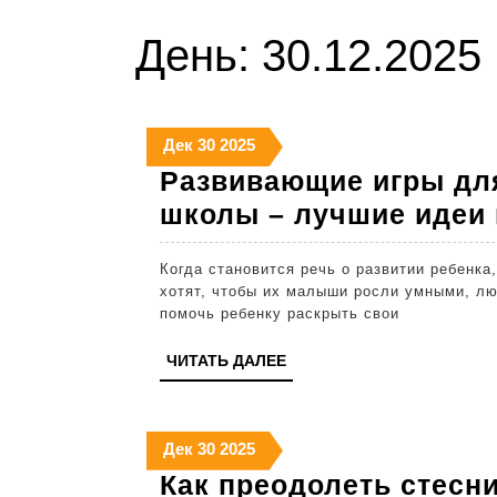
День:
30.12.2025
30
30
30
Дек
30
2025
декабря
декабря
декабря
Развивающие игры для
2025
2025
2025
школы – лучшие идеи 
Когда становится речь о развитии ребенка, вопросы возникают почти сразу. Все родители
хотят, чтобы их малыши росли умными, лю
помочь ребенку раскрыть свои
ЧИТАТЬ
ЧИТАТЬ ДАЛЕЕ
ДАЛЕЕ
30
30
30
Дек
30
2025
декабря
декабря
декабря
Как преодолеть стесн
2025
2025
2025