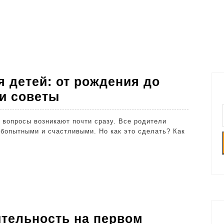
 детей: от рождения до
Развивающие
и советы
игры
для
бопытными и счастливыми. Но как это сделать? Как
детей:
от
рождения
до
школы
–
ительность на первом