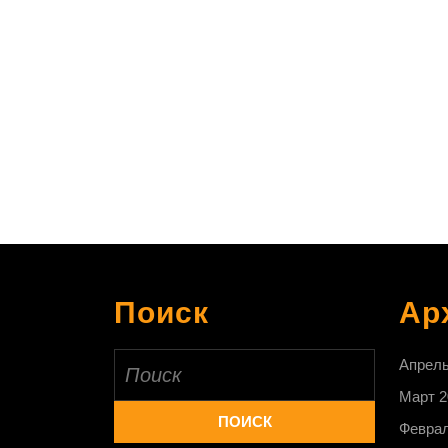
Поиск
Ар
Найти:
Апрель
Март 2
Феврал