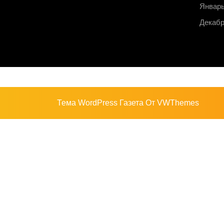
Январь
Декабр
Тема WordPress Газета
От VWThemes
Прокрутить
вверх