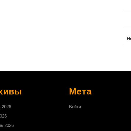
Н
хивы
Мета
 2026
Войти
026
ь 2026