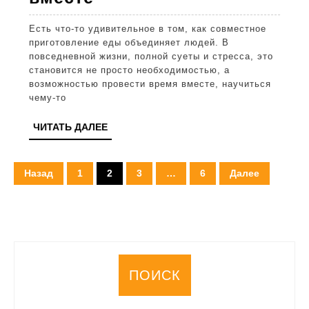
приготовление
Есть что-то удивительное в том, как совместное
еды:
приготовление еды объединяет людей. В
учимся
повседневной жизни, полной суеты и стресса, это
становится не просто необходимостью, а
творить
возможностью провести время вместе, научиться
на
чему-то
кухне
ЧИТАТЬ
ЧИТАТЬ ДАЛЕЕ
вместе
ДАЛЕЕ
Пагинация
Назад
1
2
3
…
6
Далее
записей
ПОИСК