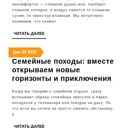
дом
некомфортно — слишком душно или, наоборот,
ком
слишком холодно, а воздух кажется то слишком
сухим, то чересчур влажным. Мы интуитивно
тем
понимаем, что климат
и
ЧИТАТЬ
ЧИТАТЬ ДАЛЕЕ
опт
ДАЛЕЕ
вла
24
24
24
Дек
24
2025
декабря
декабря
декабря
Семейные походы: вместе
2025
2025
2025
открываем новые
Сем
горизонты и приключения
пох
Когда мы говорим о семейном отдыхе, сразу
вме
всплывают образы спокойных прогулок в парке,
отк
посиделок у телевизора или поездок на дачу. Но
что если вы хотите не просто сменить обстановку,
нов
а
гор
ЧИТАТЬ
ЧИТАТЬ ДАЛЕЕ