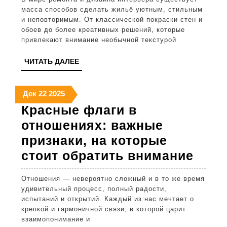
стильное
масса способов сделать жильё уютным, стильным
и
и неповторимым. От классической покраски стен и
обоев до более креативных решений, которые
доступно
привлекают внимание необычной текстурой
оформлен
ЧИТАТЬ
ЧИТАТЬ ДАЛЕЕ
стен
ДАЛЕЕ
легко
22
22
22
Дек
22
2025
и
декабря
декабря
декабря
Красные флаги в
быстро
2025
2025
2025
отношениях: важные
признаки, на которые
Крас
стоит обратить внимание
флаг
Отношения — невероятно сложный и в то же время
в
удивительный процесс, полный радости,
отно
испытаний и открытий. Каждый из нас мечтает о
крепкой и гармоничной связи, в которой царит
важ
взаимопонимание и