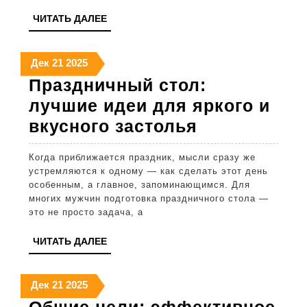
приз
ЧИТАТЬ
ЧИТАТЬ ДАЛЕЕ
на
ДАЛЕЕ
кото
21
21
21
Дек
21
2025
стои
декабря
декабря
декабря
Праздничный стол:
обра
2025
2025
2025
лучшие идеи для яркого и
вним
Праздничн
вкусного застолья
стол:
Когда приближается праздник, мысли сразу же
лучшие
устремляются к одному — как сделать этот день
идеи
особенным, а главное, запоминающимся. Для
многих мужчин подготовка праздничного стола —
для
это не просто задача, а
яркого
ЧИТАТЬ
ЧИТАТЬ ДАЛЕЕ
и
ДАЛЕЕ
вкусного
21
21
21
Дек
21
2025
застолья
декабря
декабря
декабря