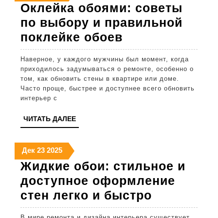
экспертов
декабря
декабря
декабря
Оклейка обоями: советы
2025
2025
2025
по выбору и правильной
Оклейка
поклейке обоев
обоями:
Наверное, у каждого мужчины был момент, когда
советы
приходилось задумываться о ремонте, особенно о
по
том, как обновить стены в квартире или доме.
Часто проще, быстрее и доступнее всего обновить
выбору
интерьер с
и
ЧИТАТЬ
ЧИТАТЬ ДАЛЕЕ
правильной
ДАЛЕЕ
поклейке
23
23
23
Дек
23
2025
обоев
декабря
декабря
декабря
Жидкие обои: стильное и
2025
2025
2025
доступное оформление
Жидкие
стен легко и быстро
обои:
В мире ремонта и дизайна интерьера существует