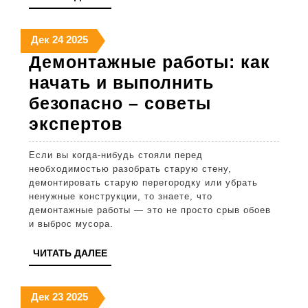
и
ДАЛЕЕ
при
24
24
24
Дек
24
2025
декабря
декабря
декабря
Демонтажные работы: как
2025
2025
2025
начать и выполнить
безопасно – советы
Демонтажные
экспертов
работы:
Если вы когда-нибудь стояли перед
как
необходимостью разобрать старую стену,
начать
демонтировать старую перегородку или убрать
ненужные конструкции, то знаете, что
и
демонтажные работы — это не просто срыв обоев
выполнить
и выброс мусора.
безопасно
ЧИТАТЬ
ЧИТАТЬ ДАЛЕЕ
–
ДАЛЕЕ
советы
23
23
23
Дек
23
2025