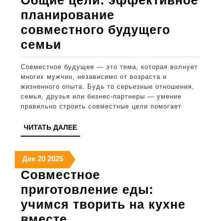
Общие цели: эффективное
2025
2025
2025
планирование
совместного будущего
Общие
семьи
цели:
Совместное будущее — это тема, которая волнует
эффективное
многих мужчин, независимо от возраста и
планирование
жизненного опыта. Будь то серьезные отношения,
семья, друзья или бизнес-партнеры — умение
совместного
правильно строить совместные цели помогает
будущего
ЧИТАТЬ
ЧИТАТЬ ДАЛЕЕ
семьи
ДАЛЕЕ
20
20
20
Дек
20
2025
декабря
декабря
декабря
Совместное
2025
2025
2025
приготовление еды:
учимся творить на кухне
Совместное
вместе