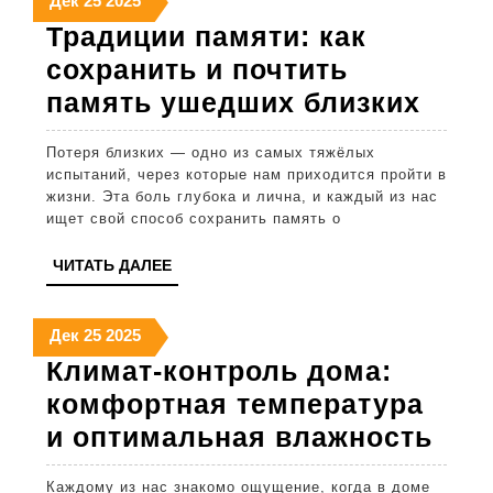
Дек
25
2025
декабря
декабря
декабря
Традиции памяти: как
2025
2025
2025
сохранить и почтить
Трад
память ушедших близких
памя
Потеря близких — одно из самых тяжёлых
как
испытаний, через которые нам приходится пройти в
сохр
жизни. Эта боль глубока и лична, и каждый из нас
ищет свой способ сохранить память о
и
почт
ЧИТАТЬ
ЧИТАТЬ ДАЛЕЕ
ДАЛЕЕ
памя
уше
25
25
25
Дек
25
2025
декабря
декабря
декабря
близ
Климат-контроль дома:
2025
2025
2025
комфортная температура
Кли
и оптимальная влажность
кон
Каждому из нас знакомо ощущение, когда в доме