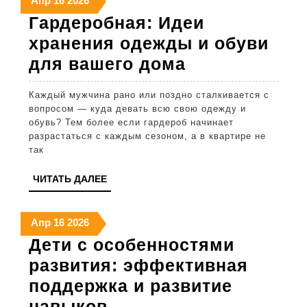
Апр
16
2026
апреля
апреля
апреля
Гардеробная: Идеи
2026
2026
2026
хранения одежды и обуви
Гардеробная
для вашего дома
Идеи
Каждый мужчина рано или поздно сталкивается с
хранения
вопросом — куда девать всю свою одежду и
одежды
обувь? Тем более если гардероб начинает
разрастаться с каждым сезоном, а в квартире не
и
так
обуви
ЧИТАТЬ
ЧИТАТЬ ДАЛЕЕ
для
ДАЛЕЕ
вашего
16
16
16
Апр
16
2026
дома
апреля
апреля
апреля
Дети с особенностями
2026
2026
2026
развития: эффективная
поддержка и развитие
Дети
навыков