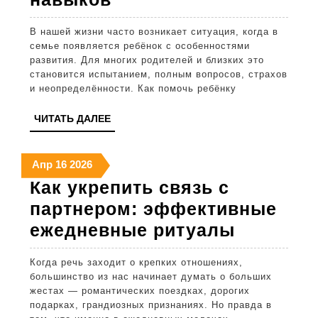
с
В нашей жизни часто возникает ситуация, когда в
особенностями
семье появляется ребёнок с особенностями
развития:
развития. Для многих родителей и близких это
становится испытанием, полным вопросов, страхов
эффективная
и неопределённости. Как помочь ребёнку
поддержка
ЧИТАТЬ
ЧИТАТЬ ДАЛЕЕ
и
ДАЛЕЕ
развитие
16
16
16
Апр
16
2026
навыков
апреля
апреля
апреля
Как укрепить связь с
2026
2026
2026
партнером: эффективные
Как
ежедневные ритуалы
укрепит
Когда речь заходит о крепких отношениях,
связь
большинство из нас начинает думать о больших
с
жестах — романтических поездках, дорогих
подарках, грандиозных признаниях. Но правда в
партнер