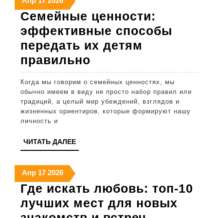
Апр
17
2026
апреля
апреля
апреля
Семейные ценности:
2026
2026
2026
эффективные способы
передать их детям
Семейные
правильно
ценности:
Когда мы говорим о семейных ценностях, мы
эффективные
обычно имеем в виду не просто набор правил или
способы
традиций, а целый мир убеждений, взглядов и
жизненных ориентиров, которые формируют нашу
передать
личность и
их
ЧИТАТЬ
ЧИТАТЬ ДАЛЕЕ
детям
ДАЛЕЕ
правильно
17
17
17
Апр
17
2026
апреля
апреля
апреля
Где искать любовь: топ-10
2026
2026
2026
лучших мест для новых
Где
знакомств и встреч