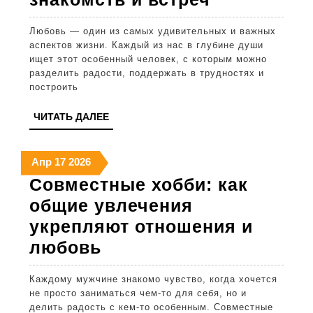
искать
Любовь — один из самых удивительных и важных
любовь:
аспектов жизни. Каждый из нас в глубине души
топ-10
ищет этот особенный человек, с которым можно
разделить радости, поддержать в трудностях и
лучших
построить
мест
ЧИТАТЬ
ЧИТАТЬ ДАЛЕЕ
для
ДАЛЕЕ
новых
17
17
17
Апр
17
2026
знакомств
апреля
апреля
апреля
Совместные хобби: как
и
2026
2026
2026
общие увлечения
встреч
укрепляют отношения и
Совместные
любовь
хобби:
Каждому мужчине знакомо чувство, когда хочется
как
не просто заниматься чем-то для себя, но и
общие
делить радость с кем-то особенным. Совместные