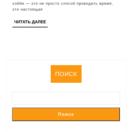
хобби — это не просто способ проводить время,
увлечения
это настоящая
укрепляют
ЧИТАТЬ
ЧИТАТЬ ДАЛЕЕ
отношения
ДАЛЕЕ
и
любовь
ПОИСК
Поиск