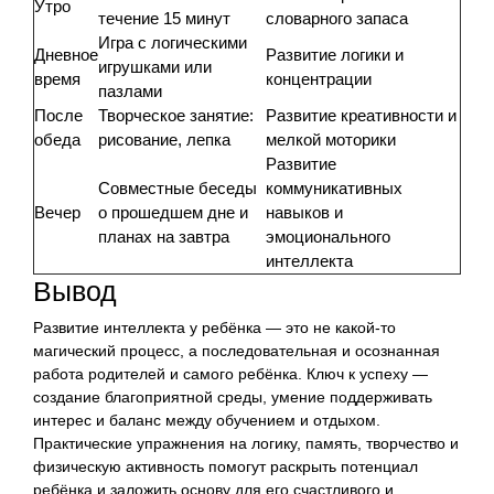
Утро
течение 15 минут
словарного запаса
Игра с логическими
Дневное
Развитие логики и
игрушками или
время
концентрации
пазлами
После
Творческое занятие:
Развитие креативности и
обеда
рисование, лепка
мелкой моторики
Развитие
Совместные беседы
коммуникативных
Вечер
о прошедшем дне и
навыков и
планах на завтра
эмоционального
интеллекта
Вывод
Развитие интеллекта у ребёнка — это не какой-то
магический процесс, а последовательная и осознанная
работа родителей и самого ребёнка. Ключ к успеху —
создание благоприятной среды, умение поддерживать
интерес и баланс между обучением и отдыхом.
Практические упражнения на логику, память, творчество и
физическую активность помогут раскрыть потенциал
ребёнка и заложить основу для его счастливого и