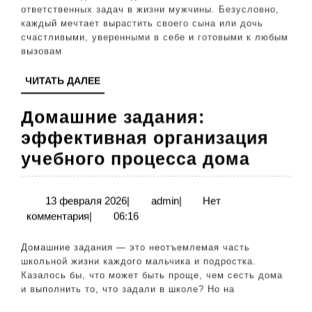
главных
ответственных задач в жизни мужчины. Безусловно,
каждый мечтает вырастить своего сына или дочь
принцип
счастливыми, уверенными в себе и готовыми к любым
воспита
вызовам
ЧИТАТЬ
ЧИТАТЬ ДАЛЕЕ
ДАЛЕЕ
Домашние задания:
эффективная организация
Домаш
учебного процесса дома
задани
эффек
13
admin
13 февраля 2026
|
admin
|
Нет
февраля
комментария
|
06:16
орган
2026
учебн
Домашние задания — это неотъемлемая часть
проце
школьной жизни каждого мальчика и подростка.
Казалось бы, что может быть проще, чем сесть дома
дома
и выполнить то, что задали в школе? Но на