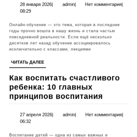
ключев
28
admin
28 января 2026
|
admin
|
Нет комментария
|
января
08:29
преиму
2026
и
Онлайн-обучение — это тема, которая в последние
основн
годы прочно вошла в нашу жизнь и стала частью
повседневной реальности. Если ещё несколько
недоста
десятков лет назад обучение ассоциировалось
в
исключительно с классами, лекциями
2025
ЧИТАТЬ
ЧИТАТЬ ДАЛЕЕ
году
ДАЛЕЕ
Как воспитать счастливого
ребенка: 10 главных
Как
принципов воспитания
воспита
счастли
27
admin
27 апреля 2026
|
admin
|
Нет комментария
|
апреля
06:32
ребенка
2026
10
Воспитание детей — одна из самых важных и