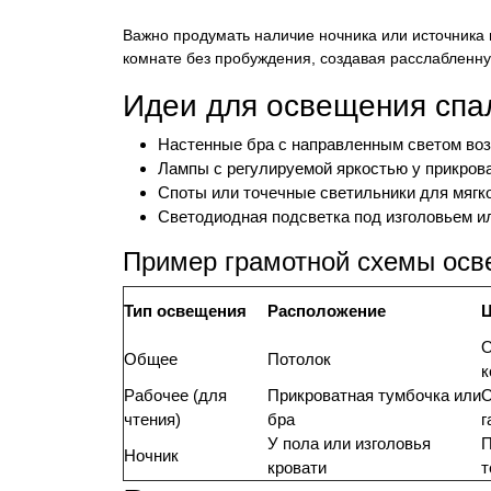
Важно продумать наличие ночника или источника 
комнате без пробуждения, создавая расслабленн
Идеи для освещения спа
Настенные бра с направленным светом воз
Лампы с регулируемой яркостью у прикров
Споты или точечные светильники для мягко
Светодиодная подсветка под изголовьем ил
Пример грамотной схемы осв
Тип освещения
Расположение
О
Общее
Потолок
к
Рабочее (для
Прикроватная тумбочка или
О
чтения)
бра
г
У пола или изголовья
П
Ночник
кровати
т