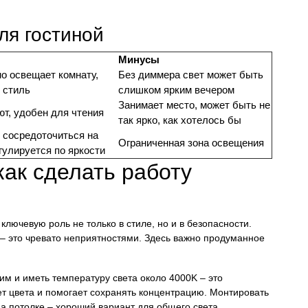
ля гостиной
Минусы
о освещает комнату,
Без диммера свет может быть
 стиль
слишком ярким вечером
Занимает место, может быть не
ют, удобен для чтения
так ярко, как хотелось бы
 сосредоточиться на
Ограниченная зона освещения
гулируется по яркости
как сделать работу
 ключевую роль не только в стиле, но и в безопасности.
 – это чревато неприятностями. Здесь важно продуманное
м и иметь температуру света около 4000K – это
т цвета и помогает сохранять концентрацию. Монтировать
а потолке – хороший вариант для общего света.