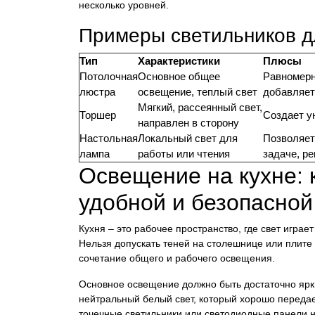
несколько уровней.
Примеры светильников д
Тип
Характеристики
Плюсы
Потолочная
Основное общее
Равномерн
люстра
освещение, теплый свет
добавляет
Мягкий, рассеянный свет,
Торшер
Создает у
направлен в сторону
Настольная
Локальный свет для
Позволяет
лампа
работы или чтения
задаче, ре
Освещение на кухне: 
удобной и безопасной
Кухня – это рабочее пространство, где свет играет
Нельзя допускать теней на столешнице или плите
сочетание общего и рабочего освещения.
Основное освещение должно быть достаточно ярки
нейтральный белый свет, который хорошо передае
точечные светильники или светодиодные панели н