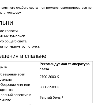
приятного слабого света – он поможет ориентироваться по
ую атмосферу.
льни
ле кровати.
атных тумбочек.
го общего света.
и по периметру потолка.
ещения в спальне
Рекомендуемая температура
Цель
света
свещение всей
2700-3000 K
омнаты
бозрение книг или
3000-3500 K
аджетов
лавный ориентир в
Теплый белый
емноте