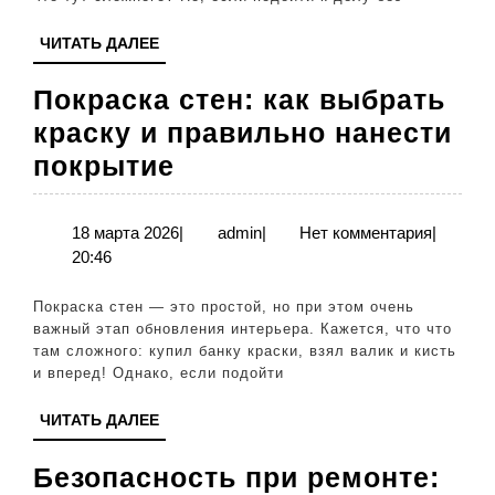
монтажа
ЧИТАТЬ
ЧИТАТЬ ДАЛЕЕ
ДАЛЕЕ
Покраска стен: как выбрать
краску и правильно нанести
Покраска
покрытие
стен:
как
18
admin
18 марта 2026
|
admin
|
Нет комментария
|
марта
20:46
выбрать
2026
краску
Покраска стен — это простой, но при этом очень
и
важный этап обновления интерьера. Кажется, что что
там сложного: купил банку краски, взял валик и кисть
правильно
и вперед! Однако, если подойти
нанести
ЧИТАТЬ
ЧИТАТЬ ДАЛЕЕ
покрытие
ДАЛЕЕ
Безопасность при ремонте: