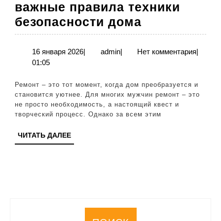
важные правила техники
Безопаснос
безопасности дома
при
ремонте:
16
admin
16 января 2026
|
admin
|
Нет комментария
|
января
01:05
важные
2026
правила
Ремонт – это тот момент, когда дом преобразуется и
техники
становится уютнее. Для многих мужчин ремонт – это
не просто необходимость, а настоящий квест и
безопаснос
творческий процесс. Однако за всем этим
дома
ЧИТАТЬ
ЧИТАТЬ ДАЛЕЕ
ДАЛЕЕ