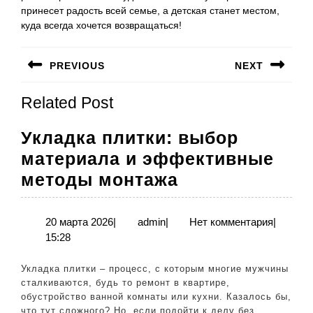
принесет радость всей семье, а детская станет местом,
куда всегда хочется возвращаться!
Навигация
PREVIOUS
NEXT
по
Предыдущая
Следующая
записям
Related Post
запись:
запись:
Укладка плитки: выбор
материала и эффективные
Укладка
методы монтажа
плитки:
выбор
20
admin
20 марта 2026
|
admin
|
Нет комментария
|
марта
15:28
материала
2026
и
Укладка плитки – процесс, с которым многие мужчины
эффективные
сталкиваются, будь то ремонт в квартире,
обустройство ванной комнаты или кухни. Казалось бы,
методы
что тут сложного? Но, если подойти к делу без